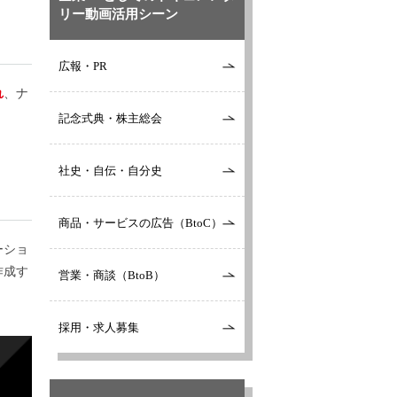
リー動画活用シーン
広報・PR
れ
、ナ
記念式典・株主総会
社史・自伝・自分史
商品・サービスの広告（BtoC）
ーショ
作成す
営業・商談（BtoB）
採用・求人募集