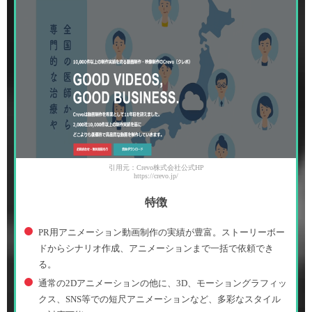
引用元：Crevo株式会社公式HP
https://crevo.jp/
特徴
PR用アニメーション動画制作の実績が豊富。ストーリーボー
ドからシナリオ作成、アニメーションまで一括で依頼でき
る。
通常の2Dアニメーションの他に、3D、モーショングラフィッ
クス、SNS等での短尺アニメーションなど、多彩なスタイル