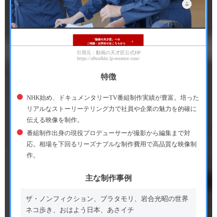
引用元：動画の天才匠公式HP
https://a9uxfkhi.lp-essence.com/
特徴
NHK始め、ドキュメンタリーTV番組制作実績が豊富。培った
リアルなストーリーテリング力で社員や企業の魅力を的確に
伝える映像を制作。
番組制作出身の現役プロデューサーが撮影から編集まで対
応。相場を下回るリーズナブルな制作費用で高品質な映像制
作。
主な制作事例
ザ・ノンフィクション、ブラタモリ、岩合光昭の世界
ネコ歩き、おはよう日本、あさイチ